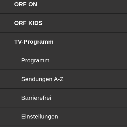
ORF ON
ORF KIDS
TV-Programm
Programm
Sendungen von A bis Z
Sendungen A-Z
Barrierefrei
Barrierefrei
Einstellungen