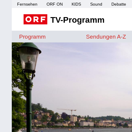
Fernsehen
ORF ON
KIDS
Sound
Debatte
TV-Programm
Sendungen von A 
Programm
Sendungen A-Z