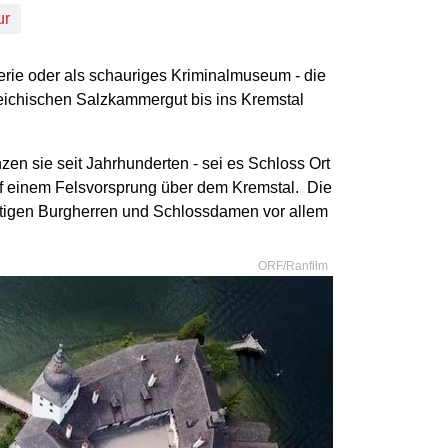
ur
erie oder als schauriges Kriminalmuseum - die
eichischen Salzkammergut bis ins Kremstal
en sie seit Jahrhunderten - sei es Schloss Ort
uf einem Felsvorsprung über dem Kremstal. Die
utigen Burgherren und Schlossdamen vor allem
ORF/Ranfilm