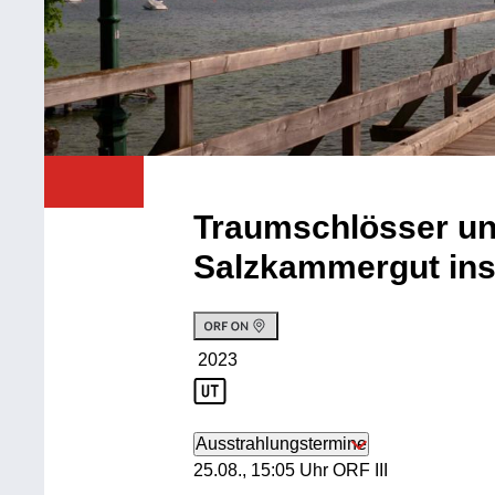
Traumschlösser un
Salzkammergut ins
2023
Produktionsjahr: 2023
Ausstrahlungstermine
25. August, 15:05 Uhr in ORF III
25.08., 15:05 Uhr ORF III