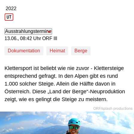
2022
Produktionsjahr: 2022
Ausstrahlungstermine
13. Juni, 08:42 Uhr in ORF III
13.06., 08:42 Uhr ORF III
Dokumentation
Heimat
Berge
Klettersport ist beliebt wie nie zuvor - Klettersteige
entsprechend gefragt. In den Alpen gibt es rund
1.000 solcher Steige. Allein die Hälfte davon in
Österreich. Diese „Land der Berge“-Neuproduktion
zeigt, wie es gelingt die Steige zu meistern.
ORF/splash productions