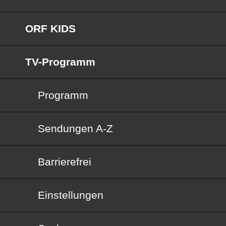
ORF KIDS
TV-Programm
Programm
Sendungen von A bis Z
Sendungen A-Z
Barrierefrei
Barrierefrei
Einstellungen