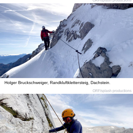
ORF/splash productions
Holger Bruckschweiger, Randkluftklettersteig, Dachstein.
ORF/splash productions