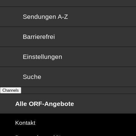
Sendungen von A bis Z
Sendungen A-Z
Barrierefrei
Barrierefrei
Einstellungen
Suche
Channels
Alle ORF-Angebote
Kontakt