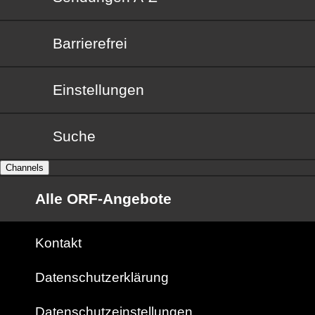
Barrierefrei
Barrierefrei
Einstellungen
Suche
Channels
Alle ORF-Angebote
Kontakt
Datenschutzerklärung
Datenschutzeinstellungen