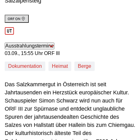
Salzalpensteig
Ausstrahlungstermine
03. September, 15:55 Uhr in ORF III
03.09., 15:55 Uhr ORF III
Dokumentation
Heimat
Berge
Das Salzkammergut in Österreich ist seit
Jahrtausenden ein Herzstück europäischer Kultur.
Schauspieler Simon Schwarz wird nun auch für
ORF III zur Spürnase und entdeckt unglaubliche
Spuren der jahrtausendealten Geschichte des
Salzes von Hallstatt über Hallein bis zum Chiemgau.
Der kulturhistorisch älteste Teil des