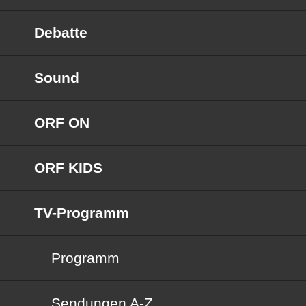
Debatte
Sound
ORF ON
ORF KIDS
TV-Programm
Programm
Sendungen von A bis Z
Sendungen A-Z