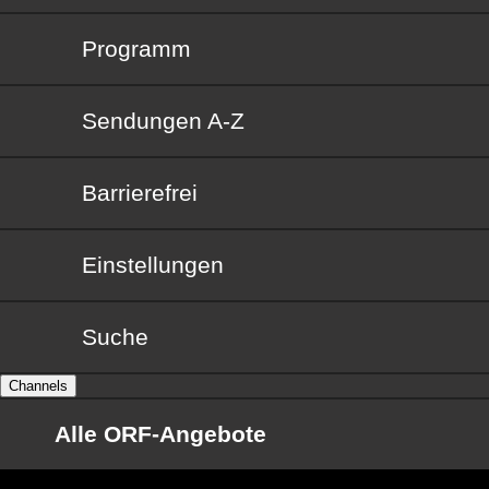
Programm
Sendungen von A bis Z
Sendungen A-Z
Barrierefrei
Barrierefrei
Einstellungen
Suche
Channels
Alle ORF-Angebote