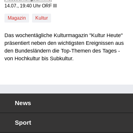
14. Juli, 19:40 Uhr in ORF III
14.07., 19:40 Uhr ORF III
Magazin
Kultur
Das wochentägliche Kulturmagazin "Kultur Heute"
präsentiert neben den wichtigsten Ereignissen aus
den Bundesländern die Top-Themen des Tages -
von Hochkultur bis Subkultur.
News
Sport