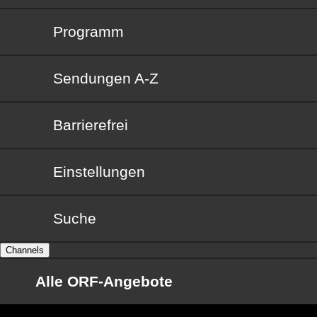
Programm
Sendungen von A bis Z
Sendungen A-Z
Barrierefrei
Barrierefrei
Einstellungen
Suche
Channels
Alle ORF-Angebote