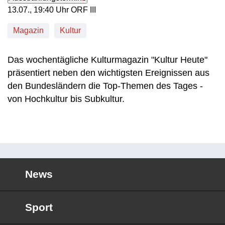
13. Juli, 19:40 Uhr in ORF III
13.07., 19:40 Uhr ORF III
Magazin
Kultur
Das wochentägliche Kulturmagazin "Kultur Heute"
präsentiert neben den wichtigsten Ereignissen aus
den Bundesländern die Top-Themen des Tages -
von Hochkultur bis Subkultur.
News
Sport