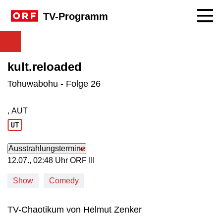
Navig
TV-Programm
kult.reloaded
Tohuwabohu - Folge 26
, AUT
Produktionsland: AUT
Ausstrahlungstermine
12. Juli, 02:48 Uhr in ORF III
12.07., 02:48 Uhr ORF III
Show
Comedy
TV-Chaotikum von Helmut Zenker