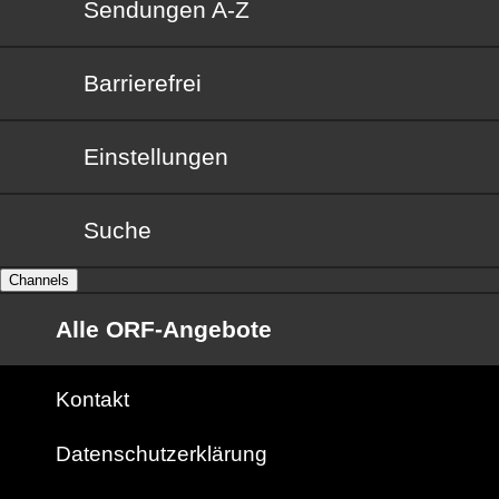
Sendungen von A bis Z
Sendungen A-Z
Barrierefrei
Barrierefrei
Einstellungen
Suche
Channels
Alle ORF-Angebote
Kontakt
Datenschutzerklärung