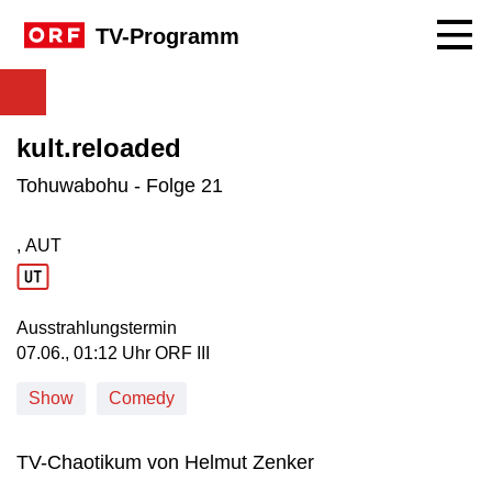
Navig
TV-Programm
kult.reloaded
Tohuwabohu - Folge 21
, AUT
Produktionsland: AUT
Ausstrahlungstermin
07. Juni, 01:12 Uhr in ORF III
07.06., 01:12 Uhr ORF III
Show
Comedy
TV-Chaotikum von Helmut Zenker