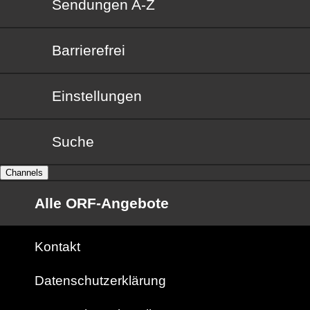
Sendungen von A bis Z
Sendungen A-Z
Barrierefrei
Barrierefrei
Einstellungen
Suche
Channels
Alle ORF-Angebote
Kontakt
Datenschutzerklärung