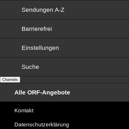
Sendungen von A bis Z
Sendungen A-Z
Barrierefrei
Barrierefrei
Einstellungen
Suche
Channels
Alle ORF-Angebote
Kontakt
Datenschutzerklärung