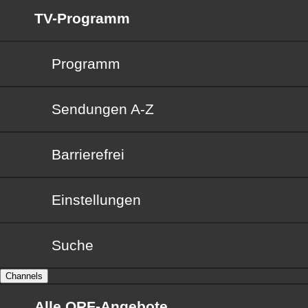
TV-Programm
Programm
Sendungen von A bis Z
Sendungen A-Z
Barrierefrei
Barrierefrei
Einstellungen
Suche
Channels
Alle ORF-Angebote