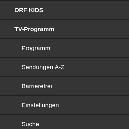
ORF KIDS
TV-Programm
Programm
Sendungen von A bis Z
Sendungen A-Z
Barrierefrei
Barrierefrei
Einstellungen
Suche