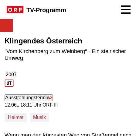
Navig
TV-Programm
Klingendes Österreich
"Vom Kirchenberg zum Weinberg" - Ein steirischer
Umweg
2007
Produktionsjahr: 2007
Ausstrahlungstermine
12. Juni, 18:11 Uhr in ORF III
12.06., 18:11 Uhr ORF III
Heimat
Musik
Wenn man den kürzesten Weg von Straßengel nach