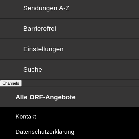
Sendungen von A bis Z
Sendungen A-Z
Barrierefrei
Barrierefrei
Einstellungen
Suche
Channels
Alle ORF-Angebote
Kontakt
Datenschutzerklärung