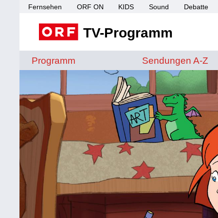
Fernsehen
ORF ON
KIDS
Sound
Debatte
TV-Programm
Sendungen von A 
Programm
Sendungen A-Z