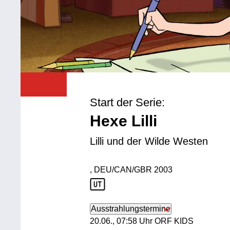
Start der Serie:
Hexe Lilli
Lilli und der Wilde Westen
, DEU/CAN/GBR
2003
Produktionsland: DEU/CAN/GBR
Produktionsjahr: 2003
Ausstrahlungstermine
20. Juni, 07:58 Uhr in ORF KIDS
20.06., 07:58 Uhr ORF KIDS