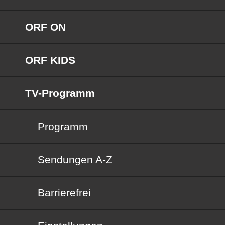
ORF ON
ORF KIDS
TV-Programm
Programm
Sendungen von A bis Z
Sendungen A-Z
Barrierefrei
Barrierefrei