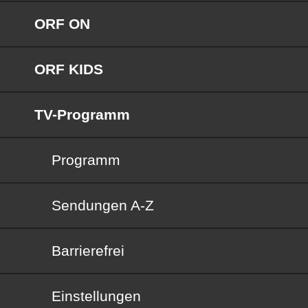
ORF ON
ORF KIDS
TV-Programm
Programm
Sendungen von A bis Z
Sendungen A-Z
Barrierefrei
Barrierefrei
Einstellungen