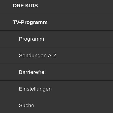
ORF KIDS
TV-Programm
Programm
Sendungen von A bis Z
Sendungen A-Z
Barrierefrei
Barrierefrei
Einstellungen
Suche