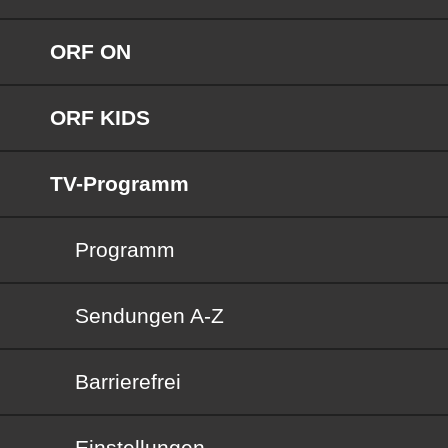
ORF ON
ORF KIDS
TV-Programm
Programm
Sendungen von A bis Z
Sendungen A-Z
Barrierefrei
Barrierefrei
Einstellungen