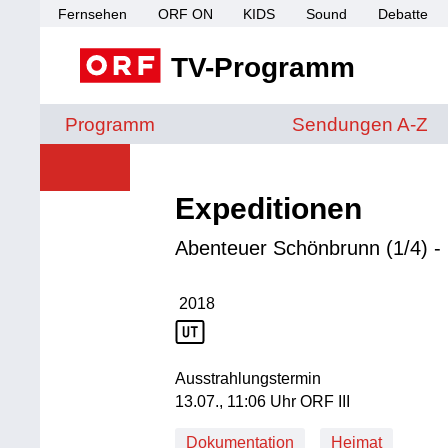
Fernsehen
ORF ON
KIDS
Sound
Debatte
TV-Programm
Sendungen von A 
Programm
Sendungen A-Z
Expeditionen
Abenteuer Schönbrunn (1/4) - 
2018
Produktionsjahr: 2018
Ausstrahlungstermin
13. Juli, 11:06 Uhr in ORF III
13.07., 11:06 Uhr ORF III
Dokumentation
Heimat