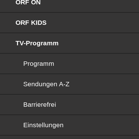
ORF ON
ORF KIDS
TV-Programm
Programm
Sendungen von A bis Z
Sendungen A-Z
Barrierefrei
Barrierefrei
Einstellungen