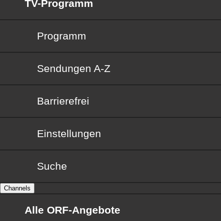
TV-Programm
Programm
Sendungen von A bis Z
Sendungen A-Z
Barrierefrei
Barrierefrei
Einstellungen
Suche
Channels
Alle ORF-Angebote