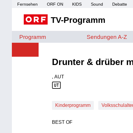
Fernsehen
ORF ON
KIDS
Sound
Debatte
TV-Programm
Sendungen von A 
Programm
Sendungen A-Z
Drunter & drüber m
, AUT
Produktionsland: AUT
Kinderprogramm
Volksschulalte
BEST OF