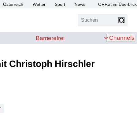
Österreich
Wetter
Sport
News
ORF.at im Überblick
Suchen
bis Z
Barrierefrei
Channels
Barrierefrei
it Christoph Hirschler
r