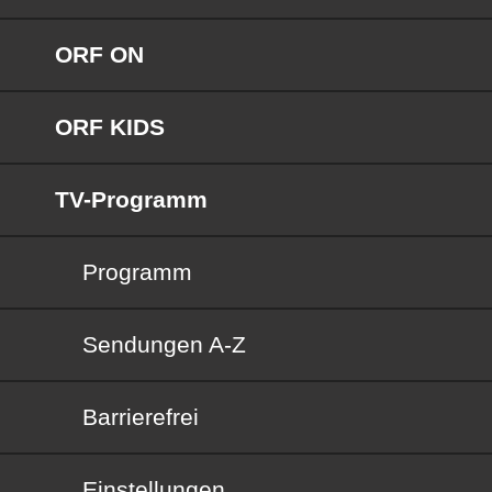
ORF ON
ORF KIDS
TV-Programm
Programm
Sendungen von A bis Z
Sendungen A-Z
Barrierefrei
Barrierefrei
Einstellungen