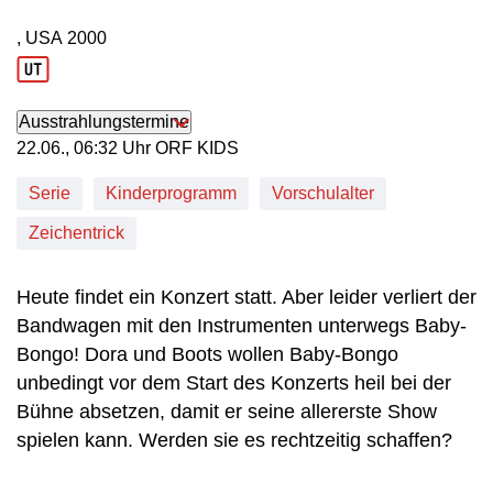
, USA
2000
Produktionsland: USA
Produktionsjahr: 2000
Ausstrahlungstermine
22. Juni, 06:32 Uhr in ORF KIDS
22.06., 06:32 Uhr ORF KIDS
Serie
Kinderprogramm
Vorschulalter
Zeichentrick
Heute findet ein Konzert statt. Aber leider verliert der
Bandwagen mit den Instrumenten unterwegs Baby-
Bongo! Dora und Boots wollen Baby-Bongo
unbedingt vor dem Start des Konzerts heil bei der
Bühne absetzen, damit er seine allererste Show
spielen kann. Werden sie es rechtzeitig schaffen?