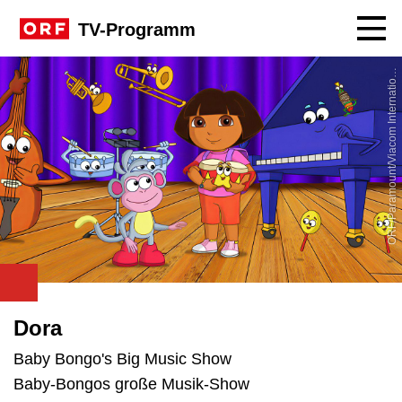
Navig
TV-Programm
R
F
/
P
a
r
a
m
o
u
n
t
/
V
i
a
c
o
m
I
n
t
e
r
n
a
t
i
n
O
a
l
o
Dora
Baby Bongo's Big Music Show
Baby-Bongos große Musik-Show