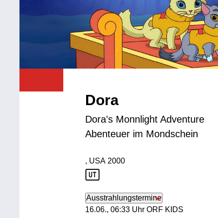
Dora
Dora's Monnlight Adventure
Abenteuer im Mondschein
, USA
2000
Produktionsland: USA
Produktionsjahr: 2000
Ausstrahlungstermine
16. Juni, 06:33 Uhr in ORF KIDS
16.06., 06:33 Uhr ORF KIDS