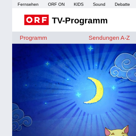
Fernsehen
ORF ON
KIDS
Sound
Debatte
TV-Programm
Sendungen von A 
Programm
Sendungen A-Z