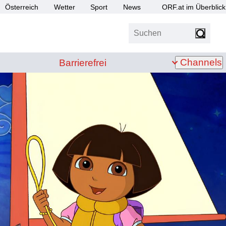
Österreich
Wetter
Sport
News
ORF.at im Überblick
Suchen
bis Z
Barrierefrei
Channels
Barrierefrei