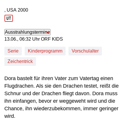
, USA
2000
Produktionsland: USA
Produktionsjahr: 2000
Ausstrahlungstermine
13. Juni, 06:32 Uhr in ORF KIDS
13.06., 06:32 Uhr ORF KIDS
Serie
Kinderprogramm
Vorschulalter
Zeichentrick
Dora bastelt für ihren Vater zum Vatertag einen
Flugdrachen. Als sie den Drachen testet, reißt die
Schnur und der Drachen fliegt davon. Dora muss
ihn einfangen, bevor er weggeweht wird und die
Chance, ihn wiederzubekommen, immer geringer
wird.