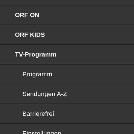
ORF ON
ORF KIDS
TV-Programm
Programm
Sendungen von A bis Z
Sendungen A-Z
Barrierefrei
Barrierefrei
Einstellungen