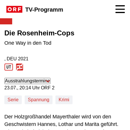
Navig
TV-Programm
Die Rosenheim-Cops
One Way in den Tod
, DEU
2021
Produktionsland: DEU
Produktionsjahr: 2021
Ausstrahlungstermine
23. Juli, 20:14 Uhr in ORF 2
23.07., 20:14 Uhr ORF 2
Serie
Spannung
Krimi
Der Holzgroßhandel Mayerthaler wird von den
Geschwistern Hannes, Lothar und Marita geführt.