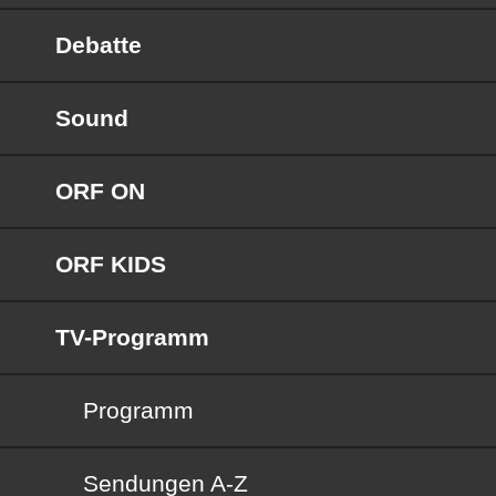
Debatte
Sound
ORF ON
ORF KIDS
TV-Programm
Programm
Sendungen von A bis Z
Sendungen A-Z