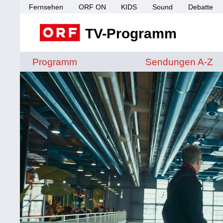
Fernsehen
ORF ON
KIDS
Sound
Debatte
TV-Programm
Sendungen von A 
Programm
Sendungen A-Z