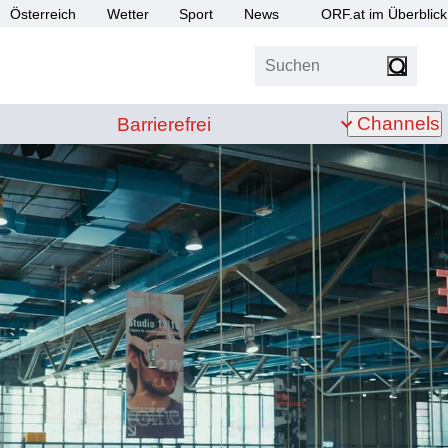
Österreich
Wetter
Sport
News
ORF.at im Überblick
Suchen
bis Z
Barrierefrei
Channels
Barrierefrei