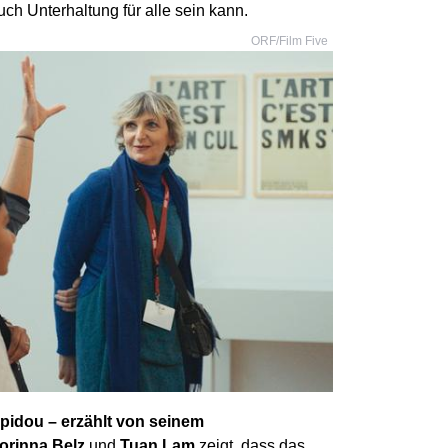
ch Unterhaltung für alle sein kann.
ORF/Film Five
idou – erzählt von seinem
orinna Belz
und
Tuan Lam
zeigt, dass das