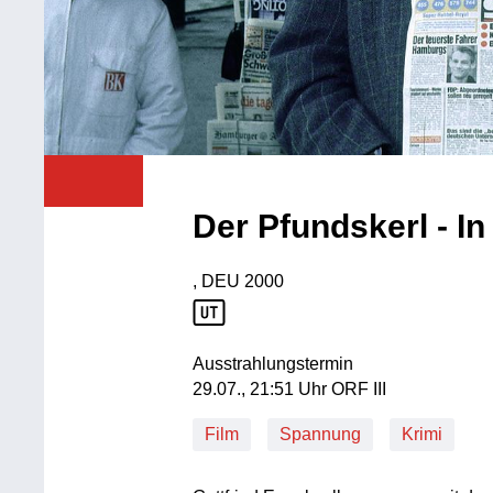
Der Pfundskerl - In
, DEU
2000
Produktionsland: DEU
Produktionsjahr: 2000
Ausstrahlungstermin
29. Juli, 21:51 Uhr in ORF III
29.07., 21:51 Uhr ORF III
Film
Spannung
Krimi