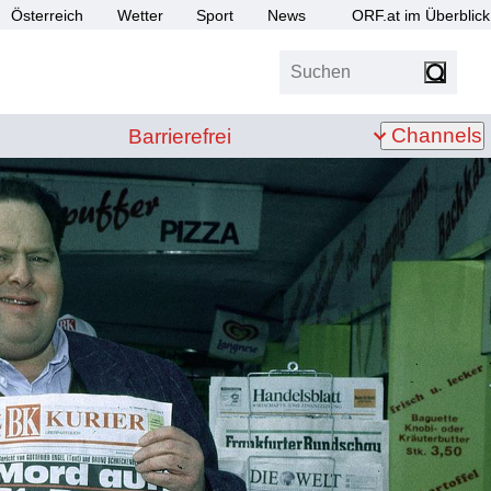
Österreich
Wetter
Sport
News
ORF.at im Überblick
Suchen
bis Z
Barrierefrei
Channels
Barrierefrei