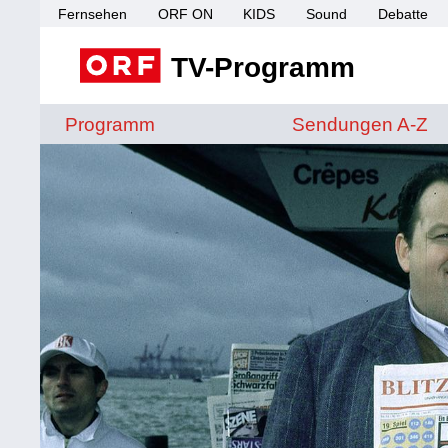
Fernsehen
ORF ON
KIDS
Sound
Debatte
TV-Programm
Sendungen von A 
Programm
Sendungen A-Z