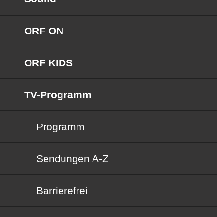
ORF ON
ORF KIDS
TV-Programm
Programm
Sendungen von A bis Z
Sendungen A-Z
Barrierefrei
Barrierefrei