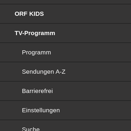
ORF KIDS
TV-Programm
Programm
Sendungen von A bis Z
Sendungen A-Z
Barrierefrei
Barrierefrei
Einstellungen
Suche