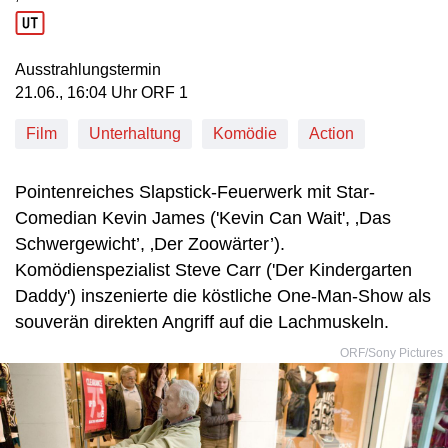
Produktionsland: USA
Produktionsjahr: 2009
Ausstrahlungstermin
21. Juni, 16:04 Uhr in ORF 1
21.06., 16:04 Uhr ORF 1
Film
Unterhaltung
Komödie
Action
Pointenreiches Slapstick-Feuerwerk mit Star-
Comedian Kevin James ('Kevin Can Wait', ‚Das
Schwergewicht’, ‚Der Zoowärter’).
Komödienspezialist Steve Carr ('Der Kindergarten
Daddy') inszenierte die köstliche One-Man-Show als
souverän direkten Angriff auf die Lachmuskeln.
ORF/Sony Pictures