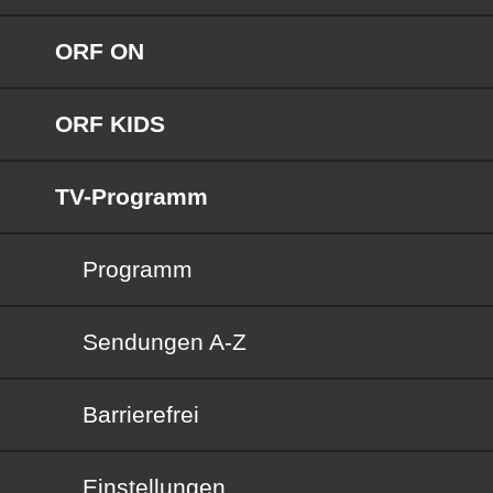
ORF ON
ORF KIDS
TV-Programm
Programm
Sendungen von A bis Z
Sendungen A-Z
Barrierefrei
Barrierefrei
Einstellungen