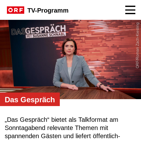
Navig
TV-Programm
Sendungssite Das Gespräch
ORF/Roman Zach-Kiesling
Das Gespräch
„Das Gespräch“ bietet als Talkformat am
Sonntagabend relevante Themen mit
spannenden Gästen und liefert öffentlich-