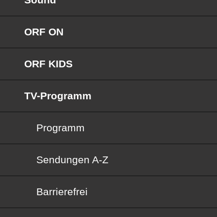
ORF ON
ORF KIDS
TV-Programm
Programm
Sendungen von A bis Z
Sendungen A-Z
Barrierefrei
Barrierefrei