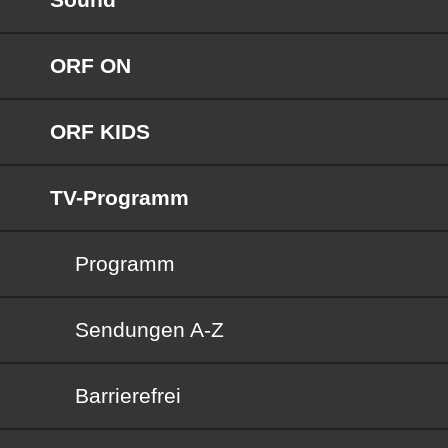
ORF ON
ORF KIDS
TV-Programm
Programm
Sendungen von A bis Z
Sendungen A-Z
Barrierefrei
Barrierefrei