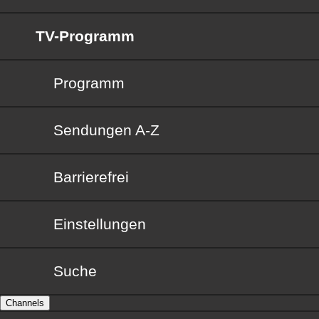
TV-Programm
Programm
Sendungen von A bis Z
Sendungen A-Z
Barrierefrei
Barrierefrei
Einstellungen
Suche
Channels