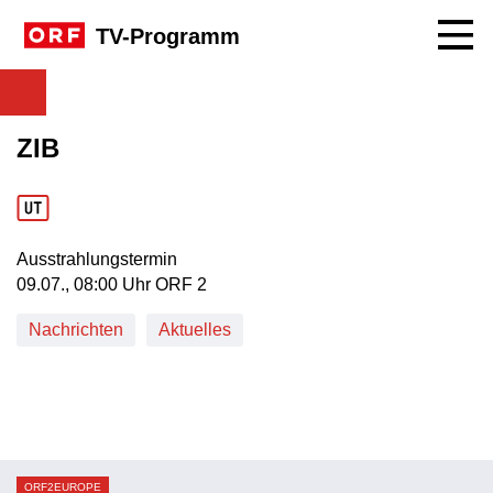
Navig
TV-Programm
ZIB
Ausstrahlungstermin
09. Juli, 08:00 Uhr in ORF 2
09.07., 08:00 Uhr ORF 2
Nachrichten
Aktuelles
ORF2EUROPE