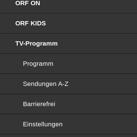
ORF ON
ORF KIDS
TV-Programm
Programm
Sendungen von A bis Z
Sendungen A-Z
Barrierefrei
Barrierefrei
Einstellungen