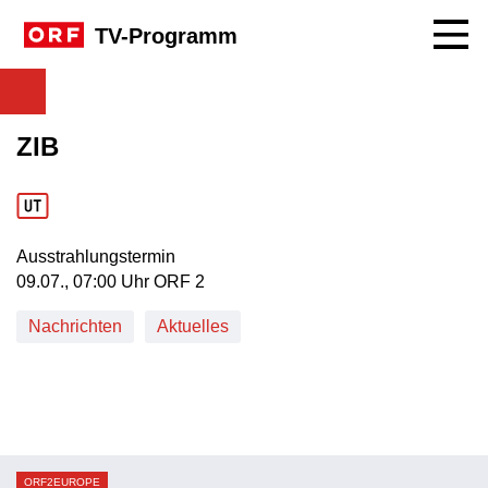
Navig
TV-Programm
ZIB
Ausstrahlungstermin
09. Juli, 07:00 Uhr in ORF 2
09.07., 07:00 Uhr ORF 2
Nachrichten
Aktuelles
ORF2EUROPE