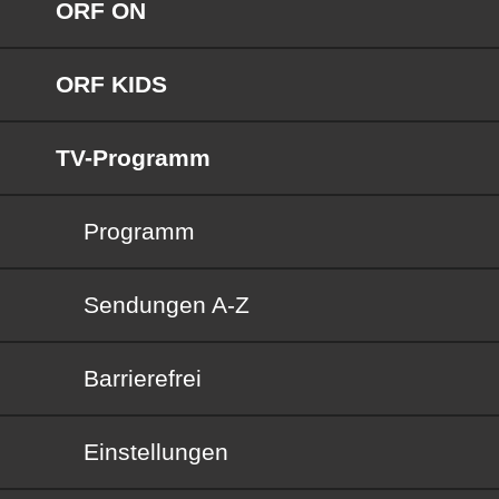
ORF ON
ORF KIDS
TV-Programm
Programm
Sendungen von A bis Z
Sendungen A-Z
Barrierefrei
Barrierefrei
Einstellungen