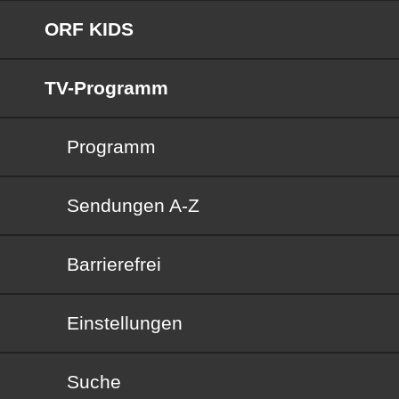
ORF KIDS
TV-Programm
Programm
Sendungen von A bis Z
Sendungen A-Z
Barrierefrei
Barrierefrei
Einstellungen
Suche