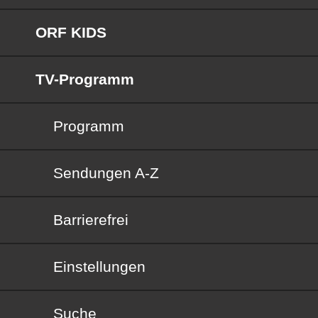
ORF KIDS
TV-Programm
Programm
Sendungen von A bis Z
Sendungen A-Z
Barrierefrei
Barrierefrei
Einstellungen
Suche