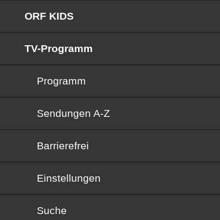
ORF KIDS
TV-Programm
Programm
Sendungen von A bis Z
Sendungen A-Z
Barrierefrei
Barrierefrei
Einstellungen
Suche