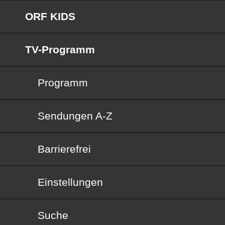
ORF KIDS
TV-Programm
Programm
Sendungen von A bis Z
Sendungen A-Z
Barrierefrei
Barrierefrei
Einstellungen
Suche