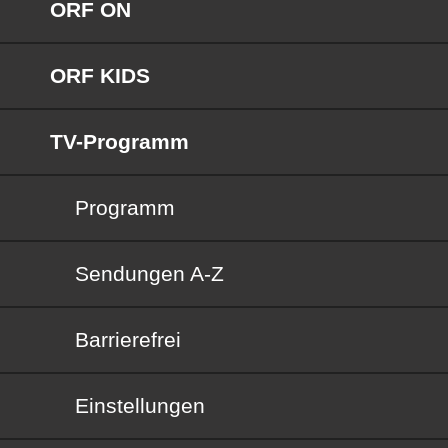
ORF ON
ORF KIDS
TV-Programm
Programm
Sendungen von A bis Z
Sendungen A-Z
Barrierefrei
Barrierefrei
Einstellungen