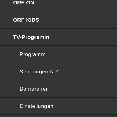
ORF ON
ORF KIDS
TV-Programm
Programm
Sendungen von A bis Z
Sendungen A-Z
Barrierefrei
Barrierefrei
Einstellungen