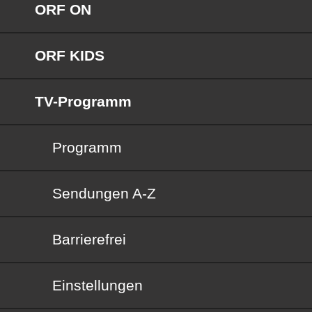
ORF ON
ORF KIDS
TV-Programm
Programm
Sendungen von A bis Z
Sendungen A-Z
Barrierefrei
Barrierefrei
Einstellungen