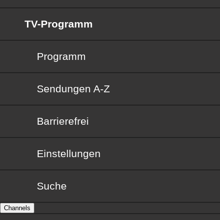
TV-Programm
Programm
Sendungen von A bis Z
Sendungen A-Z
Barrierefrei
Barrierefrei
Einstellungen
Suche
Channels