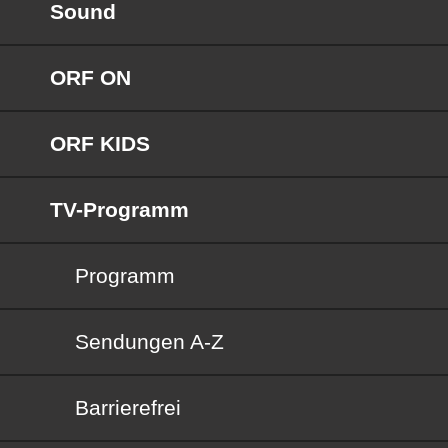
Sound
ORF ON
ORF KIDS
TV-Programm
Programm
Sendungen von A bis Z
Sendungen A-Z
Barrierefrei
Barrierefrei