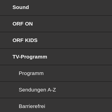
Sound
ORF ON
ORF KIDS
TV-Programm
Programm
Sendungen von A bis Z
Sendungen A-Z
Barrierefrei
Barrierefrei