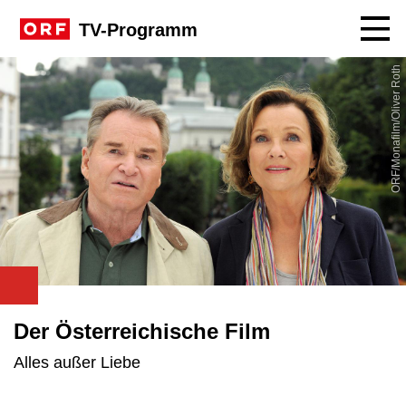
Navig
TV-Programm
ORF/Monafilm/Oliver Roth
Der Österreichische Film
Alles außer Liebe