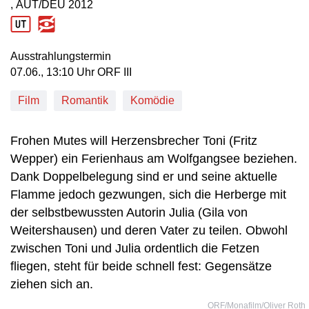
, AUT/DEU
2012
Produktionsland: AUT/DEU
Produktionsjahr: 2012
Ausstrahlungstermin
07. Juni, 13:10 Uhr in ORF III
07.06., 13:10 Uhr ORF III
Film
Romantik
Komödie
Frohen Mutes will Herzensbrecher Toni (Fritz
Wepper) ein Ferienhaus am Wolfgangsee beziehen.
Dank Doppelbelegung sind er und seine aktuelle
Flamme jedoch gezwungen, sich die Herberge mit
der selbstbewussten Autorin Julia (Gila von
Weitershausen) und deren Vater zu teilen. Obwohl
zwischen Toni und Julia ordentlich die Fetzen
fliegen, steht für beide schnell fest: Gegensätze
ziehen sich an.
ORF/Monafilm/Oliver Roth