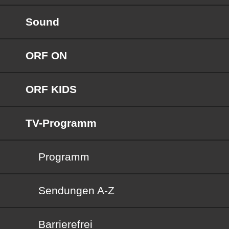
Sound
ORF ON
ORF KIDS
TV-Programm
Programm
Sendungen von A bis Z
Sendungen A-Z
Barrierefrei
Barrierefrei