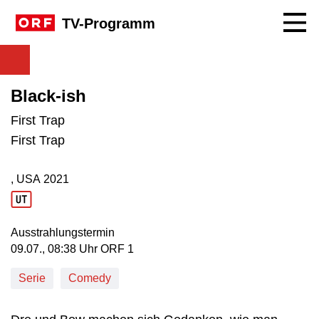
Navig
TV-Programm
Black-ish
First Trap
First Trap
, USA
2021
Produktionsland: USA
Produktionsjahr: 2021
Ausstrahlungstermin
09. Juli, 08:38 Uhr in ORF 1
09.07., 08:38 Uhr ORF 1
Serie
Comedy