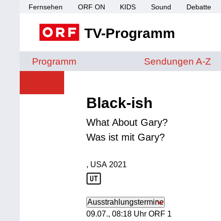
Fernsehen
ORF ON
KIDS
Sound
Debatte
TV-Programm
Sendungen von A 
Programm
Sendungen A-Z
Black-ish
What About Gary?
Was ist mit Gary?
, USA
2021
Produktionsland: USA
Produktionsjahr: 2021
Ausstrahlungstermine
09. Juli, 08:18 Uhr in ORF 1
09.07., 08:18 Uhr ORF 1