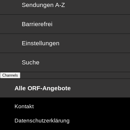
Sendungen von A bis Z
Sendungen A-Z
Barrierefrei
Barrierefrei
Einstellungen
Suche
Channels
Alle ORF-Angebote
Kontakt
Datenschutzerklärung