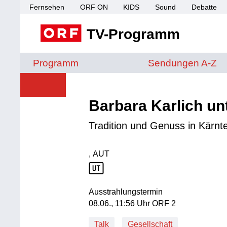
Fernsehen
ORF ON
KIDS
Sound
Debatte
TV-Programm
Sendungen von A 
Programm
Sendungen A-Z
Barbara Karlich u
Tradition und Genuss in Kärnt
, AUT
Produktionsland: AUT
Ausstrahlungstermin
08. Juni, 11:56 Uhr in ORF 2
08.06., 11:56 Uhr ORF 2
Talk
Gesellschaft