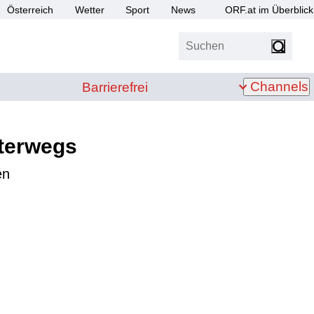
Österreich
Wetter
Sport
News
ORF.at im Überblick
Suchen
bis Z
Barrierefrei
Channels
Barrierefrei
nterwegs
en